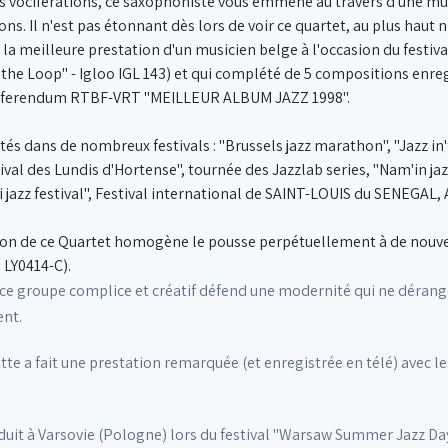
les vociférations, ce saxophoniste vous emmène au travers d'une mu
s. Il n'est pas étonnant dès lors de voir ce quartet, au plus haut ni
a meilleure prestation d'un musicien belge à l'occasion du festiva
he Loop" - Igloo IGL 143) et qui complété de 5 compositions enregis
au referendum RTBF-VRT "MEILLEUR ALBUM JAZZ 1998".
ités dans de nombreux festivals : "Brussels jazz marathon", "Jazz in't
tival des Lundis d'Hortense", tournée des Jazzlab series, "Nam'in jaz
jazz festival", Festival international de SAINT-LOUIS du SENEGAL, Al
ion de ce Quartet homogène le pousse perpétuellement à de nouvel
 LY0414-C).
, ce groupe complice et créatif défend une modernité qui ne dérange
nt.
ette a fait une prestation remarquée (et enregistrée en télé) avec 
oduit à Varsovie (Pologne) lors du festival "Warsaw Summer Jazz Da