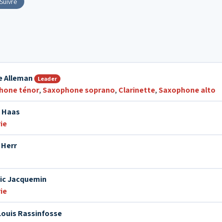
Suivre
e Alleman
Leader
hone ténor
,
Saxophone soprano
,
Clarinette
,
Saxophone alto
e Haas
ie
 Herr
ic Jacquemin
ie
ouis Rassinfosse