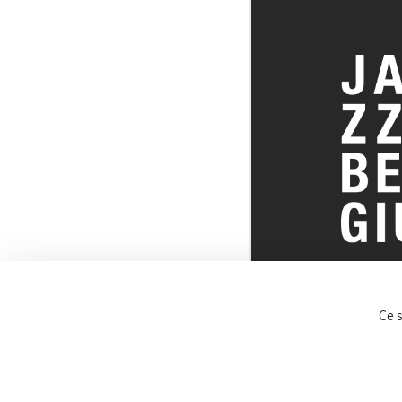
TOUT SUR 
Ce 
BELGE DU J
© JazzInBel