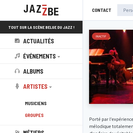
CONTACT
TOUT SUR LA SCÈNE BELGE DU JAZZ !
INACTIF
ACTUALITÉS
ÉVÉNEMENTS
ALBUMS
ARTISTES
MUSICIENS
GROUPES
Porté par l'expérienc
mélodique totalement 
MÉTIERS