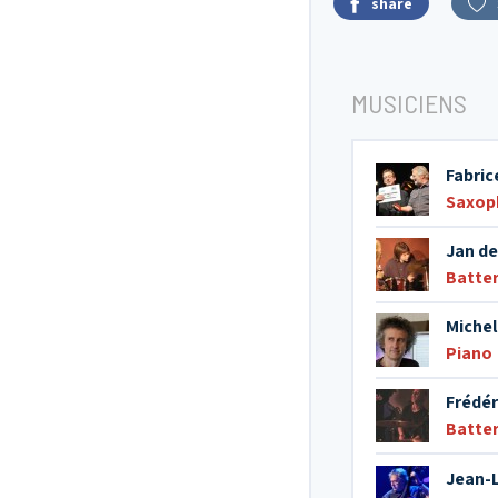
share
MUSICIENS
Fabric
Saxop
Jan d
Batter
Michel
Piano
Frédér
Batter
Jean-L