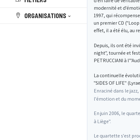
d'en faire de véritab
modernité et d'émotion
ORGANISATIONS
1997, qui récompense l
un premier CD ("Loop t
effet, il a été élu, 
Depuis, ils ont été inv
night", tournée et fes
PETRUCCIANI à l'"Audi 
La continuelle évolut
"SIDES OF LIFE" (Lyrae
Enraciné dans le jazz
l'émotion et du mome
En juin 2006, le quart
à Liège".
Le quartette s'est pr