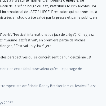
sique à vivre sur le moment, empreinte d'énergie, de
veau de la scène belge du jazz, s'attribuer le Prix Nicolas Dor
l international de JAZZ à LIEGE. Prestation qui a donné lieu à
trées en studio a été salué par la presse et par le public; en
' park", "Festival international de jazz de Liège", "Ciney jazz
z", "Gaume jazz festival", en première partie de Michel
ençon, "Festival Joly Jazz" ,etc .
les perspectives qui se concrétisent par un deuxième CD :
 en rien cette fabuleuse valeur qu'est le partage de
le trompettiste américain Randy Brecker lors du festival "Jazz
ys 2006".