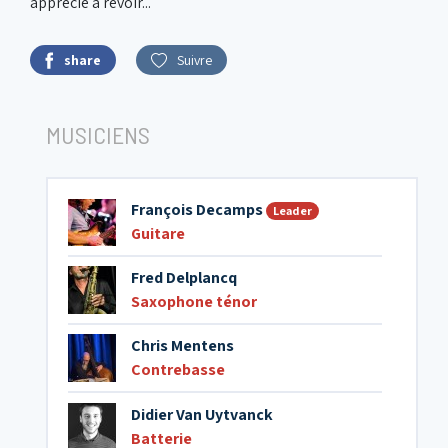
apprécie à revoir...
share
Suivre
MUSICIENS
François Decamps
Leader
Guitare
Fred Delplancq
Saxophone ténor
Chris Mentens
Contrebasse
Didier Van Uytvanck
Batterie