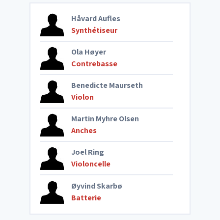
Håvard Aufles
Synthétiseur
Ola Høyer
Contrebasse
Benedicte Maurseth
Violon
Martin Myhre Olsen
Anches
Joel Ring
Violoncelle
Øyvind Skarbø
Batterie