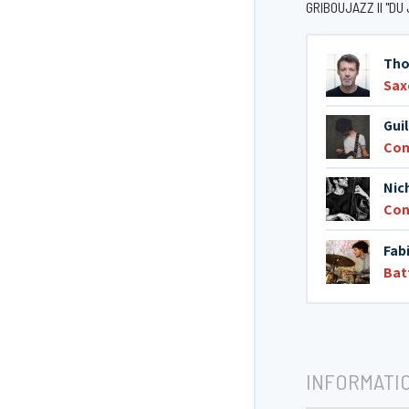
GRIBOUJAZZ II "DU
Th
Sax
Gui
Com
Nic
Con
Fab
Bat
INFORMATI