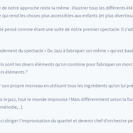
té de notre approche reste la même : illustrer tous les différents é
 qui rend les choses plus accessibles aux enfants (et plus divertiss
é pensé comme étant une suite de notre premier spectacle. Il s'adr
ondement du spectacle « Du Jazz à fabriquer soi-même » qui est basé
els sont les divers éléments qu'on combine pour fabriquer un morce
ers éléments ?
 son propre morceau en utilisant tous les ingrédients qu'on lui pr
ans le jazz, tout le monde improvise ! Mais différemment selon la 
élodie,...).
s-ci diriger l'improvisation du quartet et devenir chef d'orchestre