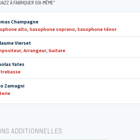
 JAZZ À FABRIQUER SOI-MÊME"
omas Champagne
ophone alto
,
Saxophone soprano
,
Saxophone ténor
llaume Vierset
positeur
,
Arrangeur
,
Guitare
holas Yates
trebasse
io Zamagni
terie
ONS ADDITIONNELLES