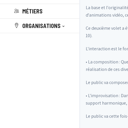
La base et l'originali
MÉTIERS
d'animations vidéo, ce
ORGANISATIONS
Ce deuxième volet a ét
10).
L'interaction est le f
• La composition : Qu
réalisation de ces div
Le public va composer
• L'improvisation : D
support harmonique, m
Le public va cette foi