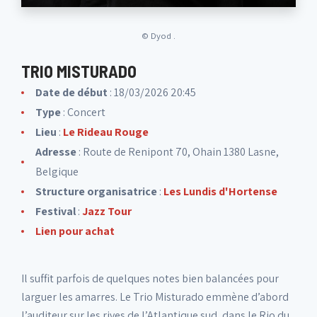
©
Dyod .
TRIO MISTURADO
Date de début
: 18/03/2026 20:45
Type
: Concert
Lieu
:
Le Rideau Rouge
Adresse
: Route de Renipont 70, Ohain 1380 Lasne,
Belgique
Structure organisatrice
:
Les Lundis d'Hortense
Festival
:
Jazz Tour
Lien pour achat
Il suffit parfois de quelques notes bien balancées pour
larguer les amarres. Le Trio Misturado emmène d’abord
l’auditeur sur les rives de l’Atlantique sud, dans le Rio du