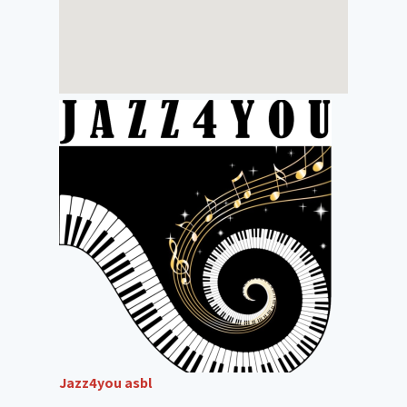
Jazz4you asbl