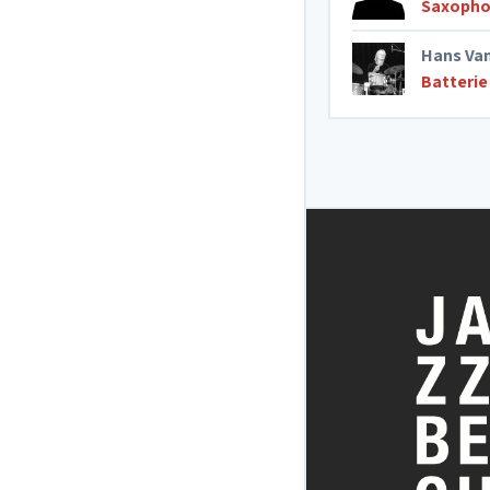
Saxopho
Hans Va
Batterie