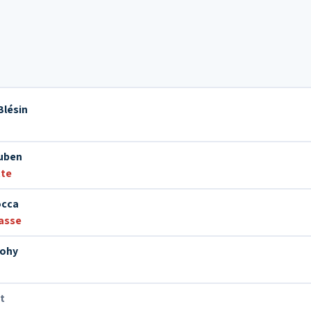
Blésin
uben
te
occa
asse
Mohy
t