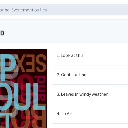
ND
1. Look at this
2. Goût continu
3. Leaves in windy weather
4. To Art