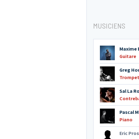
MUSICIENS
Maxime 
Guitare
Greg Ho
Trompet
Sal La R
Contreb
Pascal 
Piano
Eric Pros