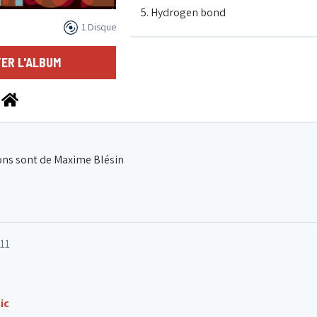
5. Hydrogen bond
1 Disque
6. HBS song
ER L'ALBUM
7. I could try
8. Galactic blues
ons sont de Maxime Blésin
011
ic