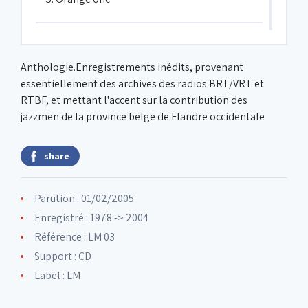
6. De roze roos
Anthologie.Enregistrements inédits, provenant
essentiellement des archives des radios BRT/VRT et
7. Just Friends
RTBF, et mettant l'accent sur la contribution des
jazzmen de la province belge de Flandre occidentale
8. Lover come back to me
share
9. Space Call
Parution : 01/02/2005
Enregistré : 1978 -> 2004
Référence : LM 03
Support : CD
Label :
LM