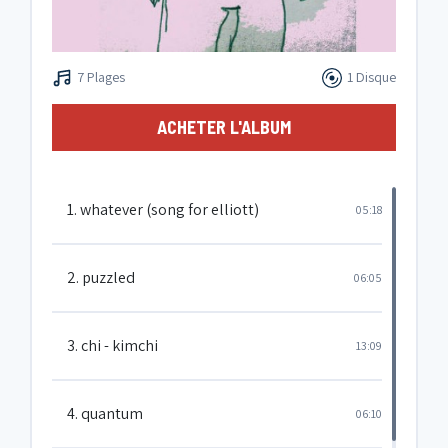
7 Plages
1 Disque
ACHETER L'ALBUM
1. whatever (song for elliott)
05:18
2. puzzled
06:05
3. chi - kimchi
13:09
4. quantum
06:10