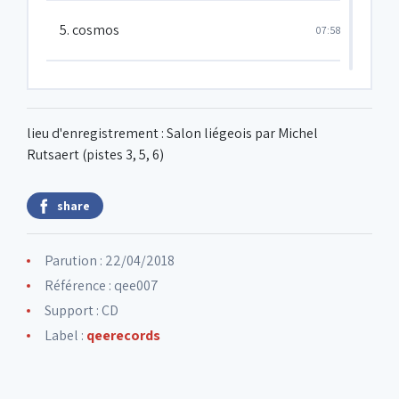
5. cosmos
07:58
6. numb
06:01
lieu d'enregistrement : Salon liégeois par Michel
7. de nouveau
Rutsaert (pistes 3, 5, 6)
04:30
share
Parution : 22/04/2018
Référence : qee007
Support : CD
Label :
qeerecords