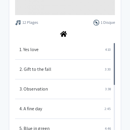
12 Plages
1 Disque
1. Yes love
4:10
2. Gift to the fall
3:30
3. Observation
3:38
4. A fine day
2:45
5. Blue in green
4:46