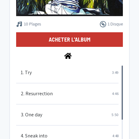
10 Plages
1 Disque
ACHETER L'ALBUM
1. Try
3:49
2. Resurrection
4:46
3. One day
5:50
4. Sneak into
4:48