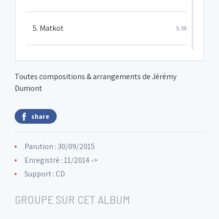
5. Matkot
5:39
6. Blues for Tilou
4:45
Toutes compositions & arrangements de Jérémy
Dumont
7. Aaron
7:08
share
8. Excitation
5:33
Parution : 30/09/2015
Enregistré : 11/2014 ->
9. In between
6:30
Support : CD
10. Since that day
6:42
GROUPE SUR CET ALBUM