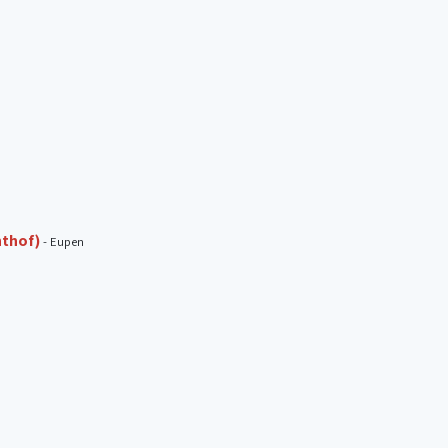
hthof)
- Eupen