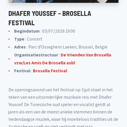
DHAFER YOUSSEF - BROSELLA
FESTIVAL
Begindatum
: 03/07/2026 19:00
Type
: Concert
Adres
: Parc d'Osseghem Laeken, Brussel, België
Organisatiestructuur
:
De Vrienden Van Brosella
vzw/Les Amis De Brosella asbl
Festival
:
Brosella Festival
De openingsavond van het festival op 3 juli staat in het
teken van een uitzonderlijke muzikale reis met Dhafer
Youssef. De Tunesische oud speler en vocalist geldt al
jaren als een van de meest unieke stemmen binnen de
hedendaagse muziek, waar hij moeiteloos tradities uit de
Arabische en soefi-muziek verbindt met jazz,